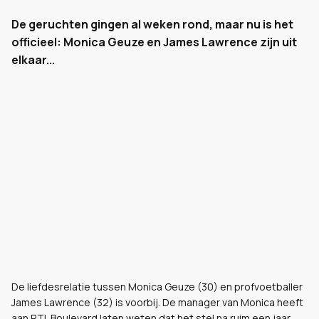
De geruchten gingen al weken rond, maar nu is het
officieel: Monica Geuze en James Lawrence zijn uit
elkaar...
De liefdesrelatie tussen Monica Geuze (30) en profvoetballer
James Lawrence (32) is voorbij. De manager van Monica heeft
aan RTL Boulevard laten weten dat het stel na ruim een jaar