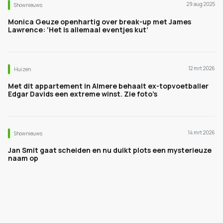
29 aug 2025
Shownieuws
Monica Geuze openhartig over break-up met James
Lawrence: ‘Het is allemaal eventjes kut’
12 mrt 2026
Huizen
Met dit appartement in Almere behaalt ex-topvoetballer
Edgar Davids een extreme winst. Zie foto’s
14 mrt 2026
Shownieuws
Jan Smit gaat scheiden en nu duikt plots een mysterieuze
naam op