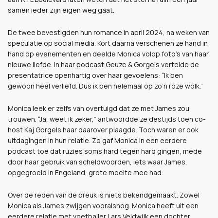
samen ieder zijn eigen weg gaat.
De twee bevestigden hun romance in april 2024, na weken van
speculatie op social media. Kort daarna verschenen ze hand in
hand op evenementen en deelde Monica volop foto’s van haar
nieuwe liefde. In haar podcast Geuze & Gorgels vertelde de
presentatrice openhartig over haar gevoelens: “Ik ben
gewoon heel verliefd. Dus ik ben helemaal op zo’n roze wolk.”
Monica leek er zelfs van overtuigd dat ze met James zou
trouwen. “Ja, weet ik zeker,” antwoordde ze destijds toen co-
host Kaj Gorgels haar daarover plaagde. Toch waren er ook
uitdagingen in hun relatie. Zo gaf Monica in een eerdere
podcast toe dat ruzies soms hard tegen hard gingen, mede
door haar gebruik van scheldwoorden, iets waar James,
opgegroeid in Engeland, grote moeite mee had.
Over de reden van de breuk is niets bekendgemaakt. Zowel
Monica als James zwijgen vooralsnog. Monica heeft uit een
eerdere relatie met voetballer Lars Veldwijk een dochter,