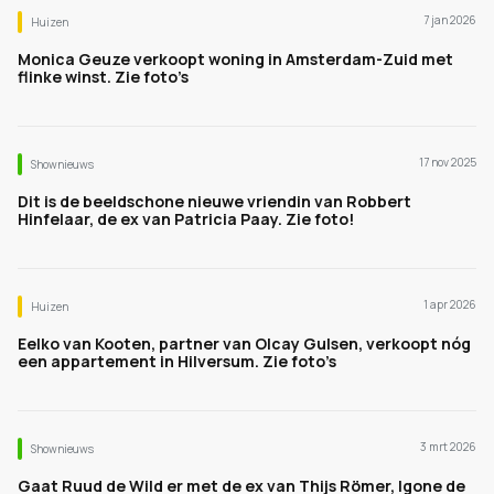
7 jan 2026
Huizen
Monica Geuze verkoopt woning in Amsterdam-Zuid met
flinke winst. Zie foto’s
17 nov 2025
Shownieuws
Dit is de beeldschone nieuwe vriendin van Robbert
Hinfelaar, de ex van Patricia Paay. Zie foto!
1 apr 2026
Huizen
Eelko van Kooten, partner van Olcay Gulsen, verkoopt nóg
een appartement in Hilversum. Zie foto’s
3 mrt 2026
Shownieuws
Gaat Ruud de Wild er met de ex van Thijs Römer, Igone de