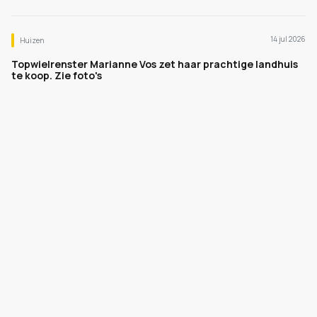
14 jul 2026
Huizen
Topwielrenster Marianne Vos zet haar prachtige landhuis
te koop. Zie foto's