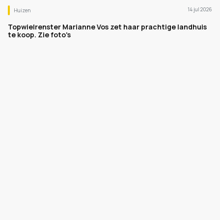
14 jul 2026
Huizen
Topwielrenster Marianne Vos zet haar prachtige landhuis
te koop. Zie foto's