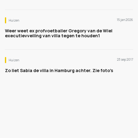
15 jan 2026
Huizen
Weer weet ex profvoetballer Gregory van de Wiel
executievveiling van villa tegen te houden1
23 sep 2017
Huizen
Zo liet Sabia de villa in Hamburg achter. Zie foto's