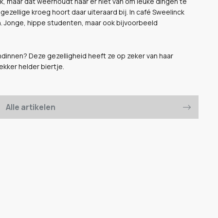
jk, maar dat weerhoudt haar er niet van om leuke dingen te
zellige kroeg hoort daar uiteraard bij. In café Sweelinck
. Jonge, hippe studenten, maar ook bijvoorbeeld
ndinnen? Deze gezelligheid heeft ze op zeker van haar
ekker helder biertje.
Alle artikelen