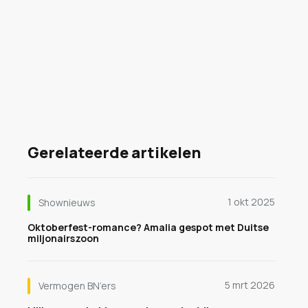
Gerelateerde artikelen
1 okt 2025
Shownieuws
Oktoberfest-romance? Amalia gespot met Duitse
miljonairszoon
5 mrt 2026
Vermogen BN’ers