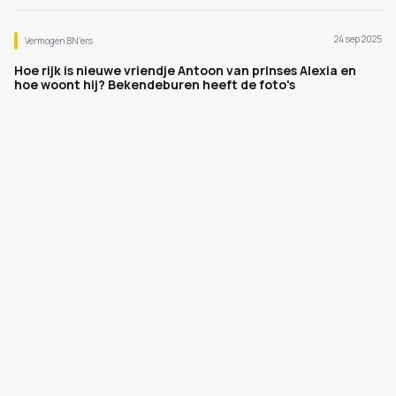
24 sep 2025
Vermogen BN’ers
Hoe rijk is nieuwe vriendje Antoon van prinses Alexia en
hoe woont hij? Bekendeburen heeft de foto's