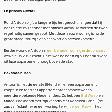
En prinses Alexia?
Rond Antoon blijft al langere tijd het gerucht hangen dat hij
een relatie zou hebben met prinses Alexia, zo worden de twee
regelmatig samen gespot. Met deze nieuwe woning is nu de
grote vraag: zou zij hier binnenkort op bezoek komen?
Eerder woonde Antoon in
een benedenwoning in de Jordaan
,
welke hij in 2023 kocht. Deze woning heeft hij nu ingeruild voor
dit luxe appartement hoog boven de stad.
Bekende buren
Antoon is niet de eerste BN’er die hier een appartement
koopt. In en rond het appartementencomplex wonen
meerdere bekende Nederlanders. Zo hebben
Bilal Wahib
en
Marcel Boekhoorn met zijn vriendin met Rebecca Cabau (de
zus van Yolanthe) er een woning, terwijl
Jeroen Pauw
in het
pand ernaast een appartement bezit.