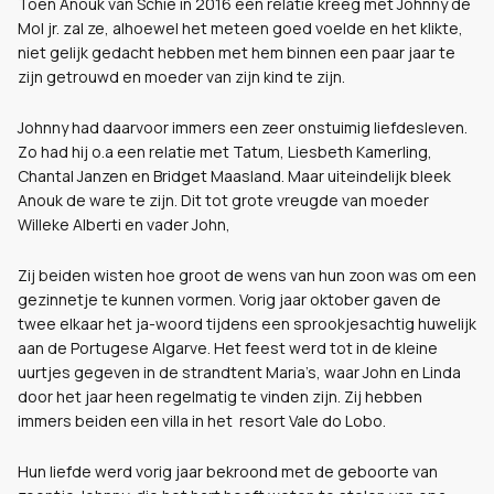
Toen Anouk van Schie in 2016 een relatie kreeg met Johnny de
Mol jr. zal ze, alhoewel het meteen goed voelde en het klikte,
niet gelijk gedacht hebben met hem binnen een paar jaar te
zijn getrouwd en moeder van zijn kind te zijn.
Johnny had daarvoor immers een zeer onstuimig liefdesleven.
Zo had hij o.a een relatie met Tatum, Liesbeth Kamerling,
Chantal Janzen en Bridget Maasland. Maar uiteindelijk bleek
Anouk de ware te zijn. Dit tot grote vreugde van moeder
Willeke Alberti en vader John,
Zij beiden wisten hoe groot de wens van hun zoon was om een
gezinnetje te kunnen vormen. Vorig jaar oktober gaven de
twee elkaar het ja-woord tijdens een sprookjesachtig huwelijk
aan de Portugese Algarve. Het feest werd tot in de kleine
uurtjes gegeven in de strandtent Maria’s, waar John en Linda
door het jaar heen regelmatig te vinden zijn. Zij hebben
immers beiden een villa in het
resort Vale do Lobo.
Hun liefde werd vorig jaar bekroond met de geboorte van