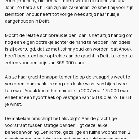
zoontje Johnny, die het hart heeft weten te stelen van opa
John. Zo hard als hij kan zijn als zakenman, zo smelt hij voor zijn
kleinzoon. Anouk heeft tot vorige week altijd haar huisje
aangehouden in Delft.
Mocht de relatie schipbreuk leiden, dan is het altijd handig om
nog een eigen optrekje achter de hand te hebben. Inmiddels
is zij overtuigd, dat ze met Johnny oud kan worden, dat Anouk
heeft besloten haar optrekje aan de gracht in Delft te koop te
zetten voor een prijs van 369.000 euro.
Als ze haar grachtenappartementje op de vraagprijs weet te
verkopen, dan maakt ze nog een leuke winst van bijna twee
ton euro. Anouk kocht het namelijk in 2007 voor 175.000 euro
en liet er een hypotheek op vestigen van 150.000 euro. Tel uit
je winst.
De makelaar omschrijft het alsvolgt:”
Aan de prachtige
Voorstraat tussen statige panden, ligt deze leuke
benedenwoning. Een lichte, gezellige en ruime woonkamer, 2
slaapkamers, een tuintje op het zonnige zuidwesten en de