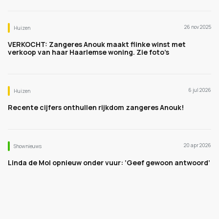
26 nov 2025
Huizen
VERKOCHT: Zangeres Anouk maakt flinke winst met
verkoop van haar Haarlemse woning. Zie foto’s
6 jul 2026
Huizen
Recente cijfers onthullen rijkdom zangeres Anouk!
20 apr 2026
Shownieuws
Linda de Mol opnieuw onder vuur: ‘Geef gewoon antwoord’