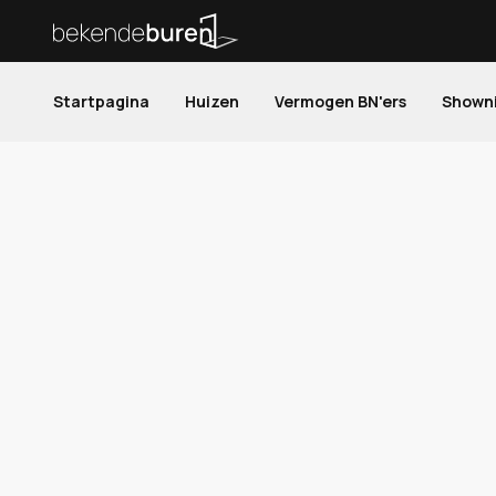
Startpagina
Huizen
Vermogen BN'ers
Shown