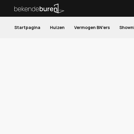
Startpagina
Huizen
Vermogen BN'ers
Shown