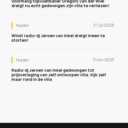
Voormalig topvoetballer Gregory van der Wiel
dreigt nu echt gedwongen zijn villa te verliezen!
27 jul 2026
Huizen
Winst radio-dj Jeroen van Inkel dreigt ineen te
storten!
5 nov 2025
Huizen
Radio-dj Jeroen van Inkel gedwongen tot
prijsverlaging van zelf ontworpen villa. Kijk zelf
maar rond in de villa