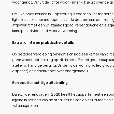
woongenot. Vanuit de lichte woonkamer kijk je uit over de gr
De luxe open keuken in L-opstelling is voorzien van modern
ligt de slaapkamer met openslaande deuren naar een zonnig b
afgewerkt met een vrijstaand ligbad, regendouche en elega
lamelparketvloer met vloerverwarming.
Extra ruimte en praktische details
Op de zolderverdieping bevindt zich nog een kamer van circa
geen woonbestemming op zit, is het officieel geen slaapkame
atelier of handige berging. Verder is de woning volledig voo
erfpacht) en beschikt het over energielabel D.
Een boetiekachtige uitstraling
Dankzij de renovatie in 2020 heeft het appartement een boetie
ligging in het hart van de stad, het balkon op het zuiden en h
zal aanspreken.