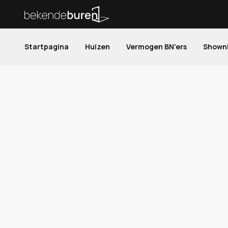
Startpagina
Huizen
Vermogen BN'ers
Shown