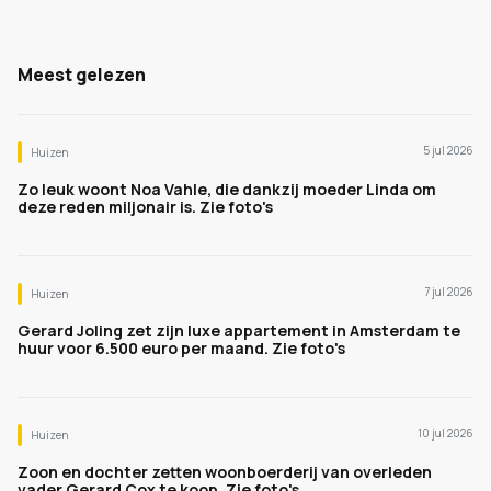
Meest gelezen
5 jul 2026
Huizen
Zo leuk woont Noa Vahle, die dankzij moeder Linda om
deze reden miljonair is. Zie foto's
7 jul 2026
Huizen
Gerard Joling zet zijn luxe appartement in Amsterdam te
huur voor 6.500 euro per maand. Zie foto's
10 jul 2026
Huizen
Zoon en dochter zetten woonboerderij van overleden
vader Gerard Cox te koop. Zie foto's