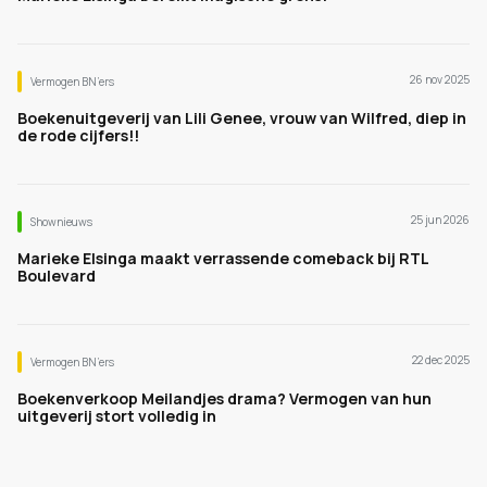
26 nov 2025
Vermogen BN’ers
Boekenuitgeverij van Lili Genee, vrouw van Wilfred, diep in
de rode cijfers!!
25 jun 2026
Shownieuws
Marieke Elsinga maakt verrassende comeback bij RTL
Boulevard
22 dec 2025
Vermogen BN’ers
Boekenverkoop Meilandjes drama? Vermogen van hun
uitgeverij stort volledig in