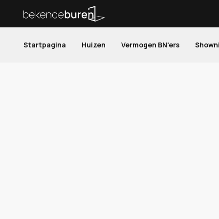
Startpagina
Huizen
Vermogen BN'ers
Shown