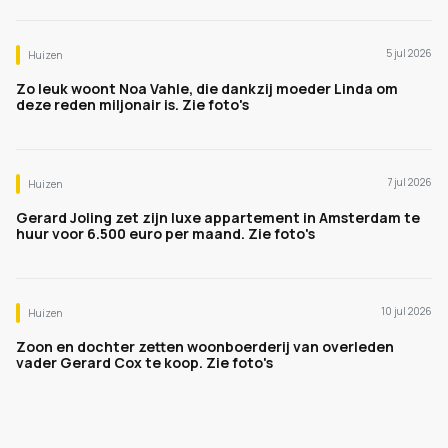
5 jul 2026
Huizen
Zo leuk woont Noa Vahle, die dankzij moeder Linda om
deze reden miljonair is. Zie foto's
7 jul 2026
Huizen
Gerard Joling zet zijn luxe appartement in Amsterdam te
huur voor 6.500 euro per maand. Zie foto's
10 jul 2026
Huizen
Zoon en dochter zetten woonboerderij van overleden
vader Gerard Cox te koop. Zie foto's