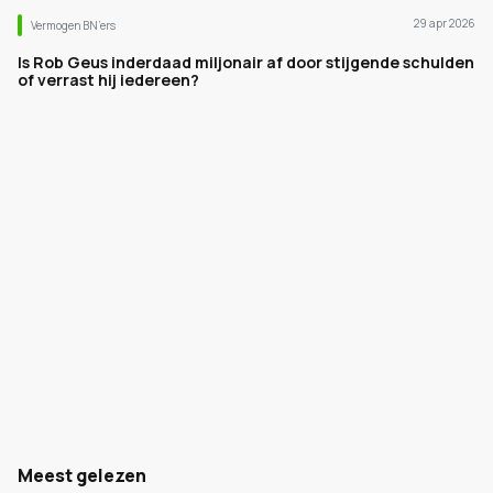
29 apr 2026
Vermogen BN’ers
Is Rob Geus inderdaad miljonair af door stijgende schulden
of verrast hij iedereen?
Meest gelezen