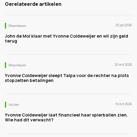
Gerelateerde artikelen
23 jan 2026
Shownieuws
John de Mol klaar met Yvonne Coldeweijer en wil zijn geld
terug
20 mrt 2026
Shownieuws
Yvonne Coldeweijer sleept Talpa voor de rechter na plots
stopzetten betalingen
15 mrt 2026
Huizen
Yvonne Coldeweijer laat financieel haar spierballen zien.
Wie had dit verwacht?