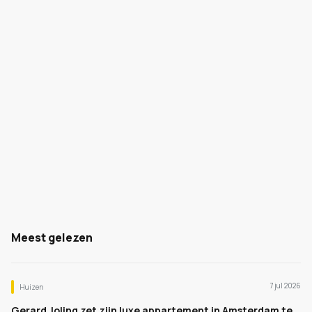
Meest gelezen
7 jul 2026
Huizen
Gerard Joling zet zijn luxe appartement in Amsterdam te