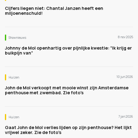
Cijfers liegen niet: Chantal Janzen heeft een
miljoenenschuld!
8 nov 2025
Shownieuws
Johnny de Mol openhartig over pijnlijke kwestie: “Ik krijg er
buikpijn van”
10 jun 2026
Huizen
John de Mol verkoopt met mooie winst zijn Amsterdamse
penthouse met zwembad. Zie foto's
7 jan 2026
Huizen
Gaat John de Mol verlies lijden op zijn penthouse? Het lijkt
vrijwel zeker. Zie de foto's