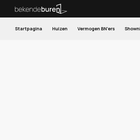
Startpagina
Huizen
Vermogen BN'ers
Shown