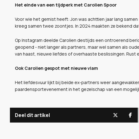
Het einde van een tijdperk met Carolien Spoor
Voor wie het gemist heeft: Jon was achttien jaar lang samen 
kreeg samen twee zoontjes. In 2024 maakten ze bekend dat
Op Instagram deelde Carolien destijds een ontroerend beri
geopend - niet langer als partners, maar wel samen als oud
van haast, nieuwe liefdes of overhaaste beslissingen. Rust 
Ook Carolien gespot met nieuwe vlam
Het liefdesvuur lijkt bij beide ex-partners weer aangewakker
paardensportevenement in het gezelschap van een mogelij
Deel dit artikel