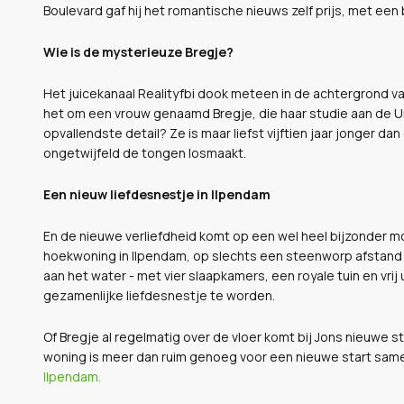
Boulevard gaf hij het romantische nieuws zelf prijs, met een b
Wie is de mysterieuze Bregje?
Het juicekanaal Realityfbi dook meteen in de achtergrond va
het om een vrouw genaamd Bregje, die haar studie aan de Un
opvallendste detail? Ze is maar liefst vijftien jaar jonger da
ongetwijfeld de tongen losmaakt.
Een nieuw liefdesnestje in Ilpendam
En de nieuwe verliefdheid komt op een wel heel bijzonder mo
hoekwoning in Ilpendam, op slechts een steenworp afstand v
aan het water - met vier slaapkamers, een royale tuin en vrij 
gezamenlijke liefdesnestje te worden.
Of Bregje al regelmatig over de vloer komt bij Jons nieuwe st
woning is meer dan ruim genoeg voor een nieuwe start sam
Ilpendam.