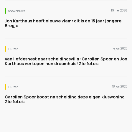
19 mei 2026
Shownieuws
Jon Karthaus heeft nieuwe vlam: dit is de 15 jaar jongere
Bregje
4 jun 2025
Huizen
Van liefdesnest naar scheidingsvilla: Carolien Spoor en Jon
Karthaus verkopen hun droomhuis! Zie foto's
18 jun 2025
Huizen
Carolien Spoor koopt na scheiding deze eigen kluswoning
Zie foto's