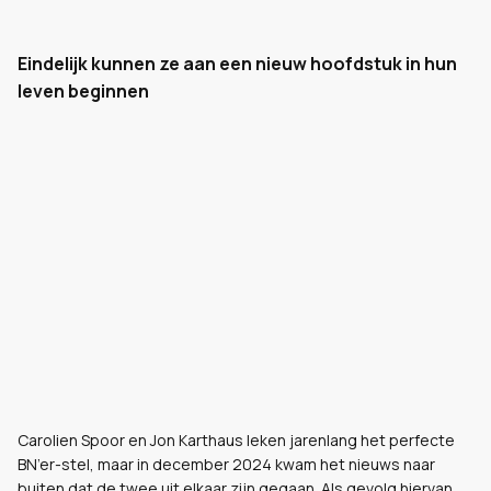
Eindelijk kunnen ze aan een nieuw hoofdstuk in hun
leven beginnen
Carolien Spoor en Jon Karthaus leken jarenlang het perfecte
BN’er-stel, maar in december 2024 kwam het nieuws naar
buiten dat de twee uit elkaar zijn gegaan. Als gevolg hiervan