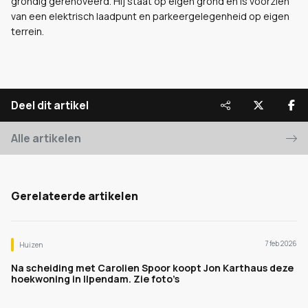
grondig gerenoveerd. Hij staat op eigen grond en is voorzien
van een elektrisch laadpunt en parkeergelegenheid op eigen
terrein.
Deel dit artikel
Alle artikelen
Gerelateerde artikelen
7 feb 2026
Huizen
Na scheiding met Carolien Spoor koopt Jon Karthaus deze
hoekwoning in Ilpendam. Zie foto’s