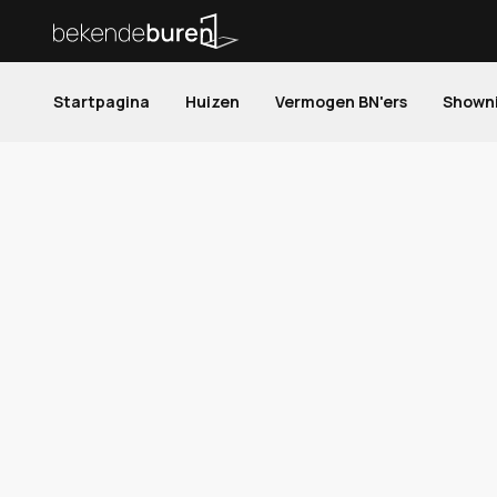
Startpagina
Huizen
Vermogen BN'ers
Shown