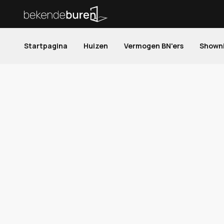
Startpagina
Huizen
Vermogen BN'ers
Shown