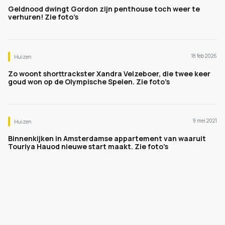
Geldnood dwingt Gordon zijn penthouse toch weer te
verhuren! Zie foto’s
18 feb 2026
Huizen
Zo woont shorttrackster Xandra Velzeboer, die twee keer
goud won op de Olympische Spelen. Zie foto’s
9 mei 2021
Huizen
Binnenkijken in Amsterdamse appartement van waaruit
Touriya Hauod nieuwe start maakt. Zie foto's