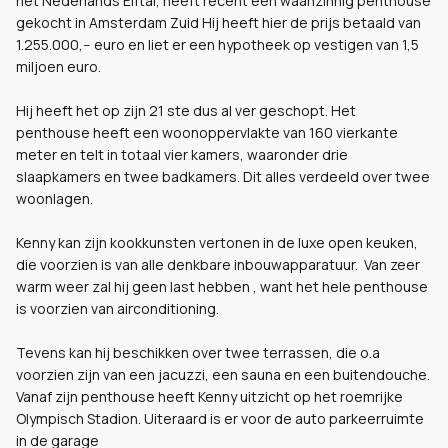
het Nederlands Elftal, heeft recent een waanzinnig penthouse
gekocht in Amsterdam Zuid Hij heeft hier de prijs betaald van
1.255.000,-- euro en liet er een hypotheek op vestigen van 1,5
miljoen euro.
Hij heeft het op zijn 21 ste dus al ver geschopt. Het
penthouse heeft een woonoppervlakte van 160 vierkante
meter en telt in totaal vier kamers, waaronder drie
slaapkamers en twee badkamers. Dit alles verdeeld over twee
woonlagen.
Kenny kan zijn kookkunsten vertonen in de luxe open keuken,
die voorzien is van alle denkbare inbouwapparatuur. Van zeer
warm weer zal hij geen last hebben , want het hele penthouse
is voorzien van airconditioning.
Tevens kan hij beschikken over twee terrassen, die o.a
voorzien zijn van een jacuzzi, een sauna en een buitendouche.
Vanaf zijn penthouse heeft Kenny uitzicht op het roemrijke
Olympisch Stadion. Uiteraard is er voor de auto parkeerruimte
in de garage