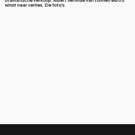
Dramatische verkoop: Albert Verlinde van tonnen euro's
winst naar verlies. Zie foto's