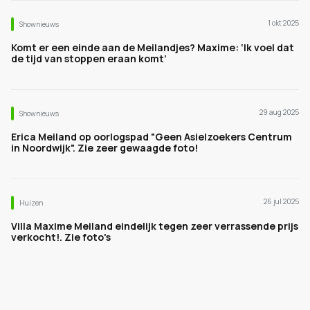
1 okt 2025
Shownieuws
Komt er een einde aan de Meilandjes? Maxime: ‘Ik voel dat
de tijd van stoppen eraan komt’
29 aug 2025
Shownieuws
Erica Meiland op oorlogspad "Geen Asielzoekers Centrum
in Noordwijk". Zie zeer gewaagde foto!
26 jul 2025
Huizen
Villa Maxime Meiland eindelijk tegen zeer verrassende prijs
verkocht!. Zie foto's