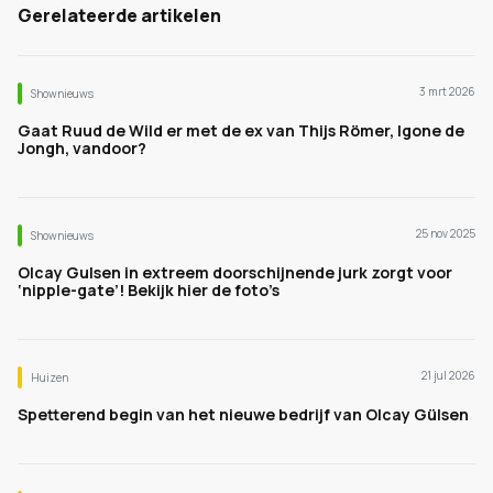
Gerelateerde artikelen
3 mrt 2026
Shownieuws
Gaat Ruud de Wild er met de ex van Thijs Römer, Igone de
Jongh, vandoor?
25 nov 2025
Shownieuws
Olcay Gulsen in extreem doorschijnende jurk zorgt voor
‘nipple-gate’! Bekijk hier de foto’s
21 jul 2026
Huizen
Spetterend begin van het nieuwe bedrijf van Olcay Gülsen