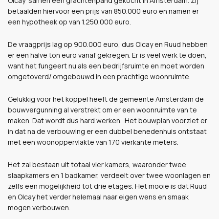
Olcay samen een grachtenpand gekocht in Amsterdam. Zij
betaalden hiervoor een prijs van 850.000 euro en namen er
een hypotheek op van 1.250.000 euro.
De vraagprijs lag op 900.000 euro, dus Olcay en Ruud hebben
er een halve ton euro vanaf gekregen. Er is veel werk te doen,
want het fungeert nu als een bedrijfsruimte en moet worden
omgetoverd/ omgebouwd in een prachtige woonruimte.
Gelukkig voor het koppel heeft de gemeente Amsterdam de
bouwvergunning al verstrekt om er een woonruimte van te
maken. Dat wordt dus hard werken. Het bouwplan voorziet er
in dat na de verbouwing er een dubbel benedenhuis ontstaat
met een woonoppervlakte van 170 vierkante meters.
Het zal bestaan uit totaal vier kamers, waaronder twee
slaapkamers en 1 badkamer, verdeelt over twee woonlagen en
zelfs een mogelijkheid tot drie etages. Het mooie is dat Ruud
en Olcay het verder helemaal naar eigen wens en smaak
mogen verbouwen.