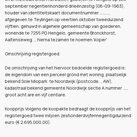
september negentienhonderd drieënzestig (06-09-1963),
houder van identiteitskaart documentnummer ..........,
afgegeven te Teylingen op veertien oktober tweeduizend
vijftien, gehuwd in algehele gemeenschap van goederen,
wonende te 7255 PG Hengelo, gemeente Bronckhorst,
Aaltenseweg ..; hierna tezamen te noemen 'koper'
Omschrijving registergoed
De omschrijving van het hiervoor bedoelde registergoed is:
de eigendom van een perceel grond met woning, plaatselijk
bekend Sole Miopark te Noordwijk (postcode.... AW),
kadastraal bekend gemeente Noordwijk sectie A nummer ....,
groot acht are en vijf centiare.
Koopprijs Volgens de koopakte bedraagt de koopprijs van het
registergoed twee miljoen zeshonderdvijfennegentigduizend
euro (€ 2.695.000,00).