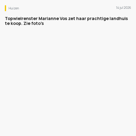
14 jul 2026
Huizen
Topwielrenster Marianne Vos zet haar prachtige landhuis
te koop. Zie foto's