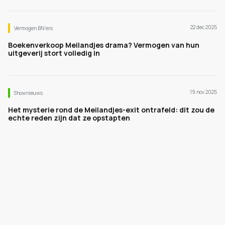
22 dec 2025
Vermogen BN’ers
Boekenverkoop Meilandjes drama? Vermogen van hun
uitgeverij stort volledig in
19 nov 2025
Shownieuws
Het mysterie rond de Meilandjes-exit ontrafeld: dit zou de
echte reden zijn dat ze opstapten