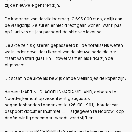
zij de nieuwe eigenaren zijn.
De koopsom van de villa bedraagt 2.695.000 euro, gelijk aan
de vraagprijs. Ze zullen er niet direct gaan wonen, want pas
op 1 juni van dit jaar passeert de akte van levering
De akte zelf is gisteren gepasseerd bij de notaris! Nu weten
we in ieder geval de uitkomst van de nieuwe serie die per 1
maart van start gaat. En.... zowel Martien als Erika zijn de
eigenaars.
Dit staat in de akte als bewijs dat de Meilandjes de koper zijn:
de heer MARTINUS JACOBUS MARIA MEILAND, geboren te
Noordwijkerhout op zesentwintig augustus
negentienhonderd éénenzestig (26-08-1961), houder van
paspoort documentnummer ........, afgegeven te Noordwijk op
drieëntwintig december tweeduizend vijftien;
en b. mevrouw ERICA RENKEMA, geboren te Hengelo op zes