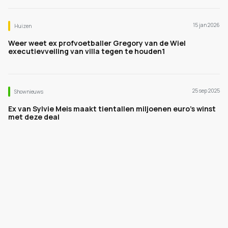
15 jan 2026
Huizen
Weer weet ex profvoetballer Gregory van de Wiel
executievveiling van villa tegen te houden1
25 sep 2025
Shownieuws
Ex van Sylvie Meis maakt tientallen miljoenen euro’s winst
met deze deal