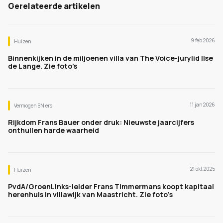
Gerelateerde artikelen
9 feb 2026
Huizen
Binnenkijken in de miljoenen villa van The Voice-jurylid Ilse
de Lange. Zie foto’s
11 jan 2026
Vermogen BN’ers
Rijkdom Frans Bauer onder druk: Nieuwste jaarcijfers
onthullen harde waarheid
21 okt 2025
Huizen
PvdA/GroenLinks-leider Frans Timmermans koopt kapitaal
herenhuis in villawijk van Maastricht. Zie foto’s