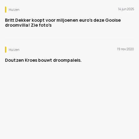
14 jun 2025
Huizen
Britt Dekker koopt voor miljoenen euro's deze Gooise
droomvilla! Zie foto's
19 nov 2020
Huizen
Doutzen Kroes bouwt droompaleis.