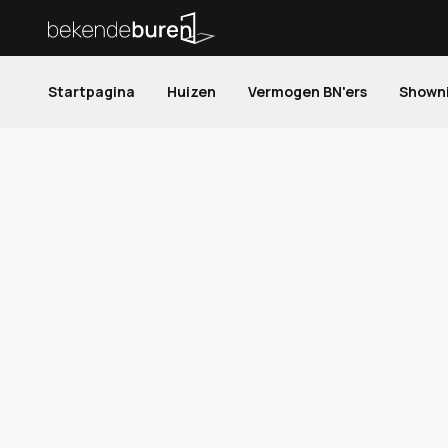
Startpagina
Huizen
Vermogen BN'ers
Shown