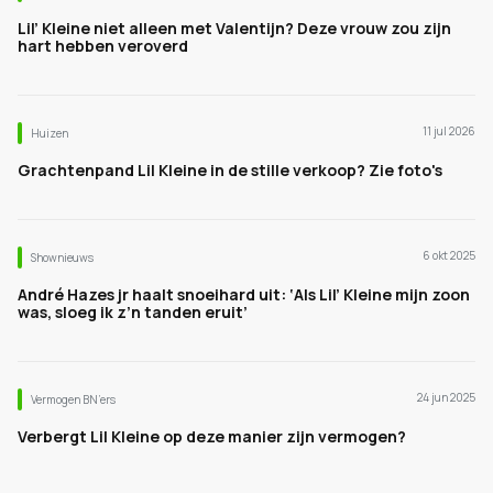
Lil’ Kleine niet alleen met Valentijn? Deze vrouw zou zijn
hart hebben veroverd
11 jul 2026
Huizen
Grachtenpand Lil Kleine in de stille verkoop? Zie foto's
6 okt 2025
Shownieuws
André Hazes jr haalt snoeihard uit: ‘Als Lil’ Kleine mijn zoon
was, sloeg ik z’n tanden eruit’
24 jun 2025
Vermogen BN’ers
Verbergt Lil Kleine op deze manier zijn vermogen?