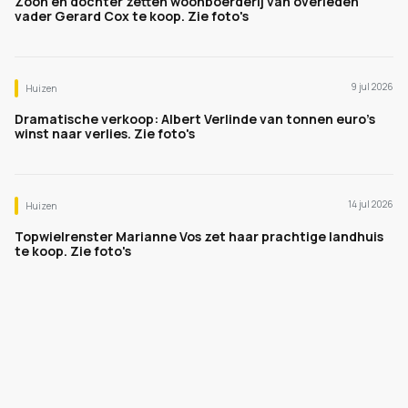
Zoon en dochter zetten woonboerderij van overleden
vader Gerard Cox te koop. Zie foto's
9 jul 2026
Huizen
Dramatische verkoop: Albert Verlinde van tonnen euro's
winst naar verlies. Zie foto's
14 jul 2026
Huizen
Topwielrenster Marianne Vos zet haar prachtige landhuis
te koop. Zie foto's