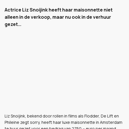
Actrice Liz Snoijink heeft haar maisonnette niet
alleen in de verkoop, maar nu ook in de verhuur
gezet...
Liz Snoijink, bekend door rollen in films als Flodder, De Lift en
Phileine zegt sorry, heeft haar luxe maisonnette in Amsterdam
te huur gezet voor een bedrag van 2750,-- euro per maand,