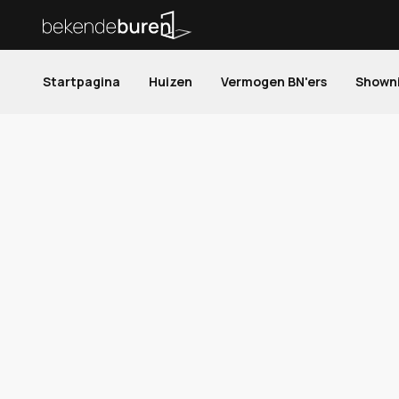
Startpagina
Huizen
Vermogen BN'ers
Shown