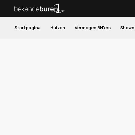
Startpagina
Huizen
Vermogen BN'ers
Shown