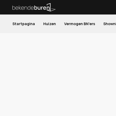
Startpagina
Huizen
Vermogen BN'ers
Shown