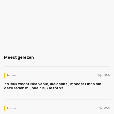
Meest gelezen
5 jul 2026
Huizen
Zo leuk woont Noa Vahle, die dankzij moeder Linda om
deze reden miljonair is. Zie foto's
7 jul 2026
Huizen