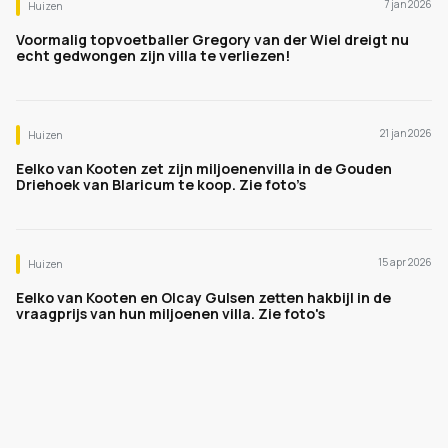
7 jan 2026
Huizen
Voormalig topvoetballer Gregory van der Wiel dreigt nu
echt gedwongen zijn villa te verliezen!
21 jan 2026
Huizen
Eelko van Kooten zet zijn miljoenenvilla in de Gouden
Driehoek van Blaricum te koop. Zie foto’s
15 apr 2026
Huizen
Eelko van Kooten en Olcay Gulsen zetten hakbijl in de
vraagprijs van hun miljoenen villa. Zie foto's