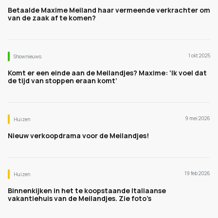
Betaalde Maxime Meiland haar vermeende verkrachter om
van de zaak af te komen?
1 okt 2025
Shownieuws
Komt er een einde aan de Meilandjes? Maxime: ‘Ik voel dat
de tijd van stoppen eraan komt’
9 mei 2026
Huizen
Nieuw verkoopdrama voor de Meilandjes!
19 feb 2026
Huizen
Binnenkijken in het te koopstaande Italiaanse
vakantiehuis van de Meilandjes. Zie foto’s