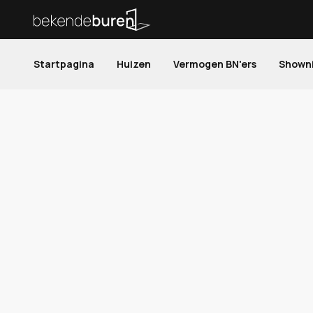
Startpagina
Huizen
Vermogen BN'ers
Shown