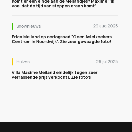
Komt er een einde aan de Meilandjes? Maxime: ‘Ik
voel dat de tijd van stoppen eraan komt’
29 aug 2025
Shownieuws
Erica Meiland op oorlogspad "Geen Asielzoekers
Centrum in Noordwijk". Zie zeer gewaagde foto!
26 jul 2025
Huizen
Villa Maxime Meiland eindelijk tegen zeer
verrassende prijs verkocht!. Zie foto's