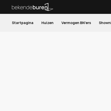
Startpagina
Huizen
Vermogen BN'ers
Shown