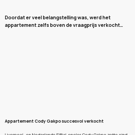
Doordat er veel belangstelling was, werd het
appartement zelfs boven de vraagprijs verkocht…
Appartement Cody Gakpo succesvol verkocht
Liverpool- en Nederlands Elftal-speler Cody Gakpo zette eind