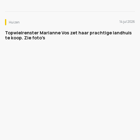
14 jul 2026
Huizen
Topwielrenster Marianne Vos zet haar prachtige landhuis
te koop. Zie foto's