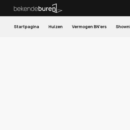
Startpagina
Huizen
Vermogen BN'ers
Shown