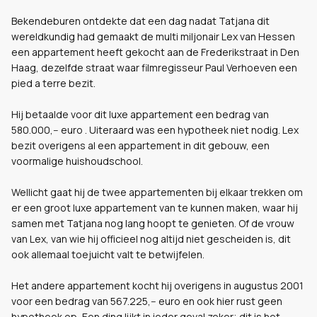
Bekendeburen ontdekte dat een dag nadat Tatjana dit
wereldkundig had gemaakt de multi miljonair Lex van Hessen
een appartement heeft gekocht aan de Frederikstraat in Den
Haag, dezelfde straat waar filmregisseur Paul Verhoeven een
pied a terre bezit.
Hij betaalde voor dit luxe appartement een bedrag van
580.000,-- euro . Uiteraard was een hypotheek niet nodig. Lex
bezit overigens al een appartement in dit gebouw, een
voormalige huishoudschool.
Wellicht gaat hij de twee appartementen bij elkaar trekken om
er een groot luxe appartement van te kunnen maken, waar hij
samen met Tatjana nog lang hoopt te genieten. Of de vrouw
van Lex, van wie hij officieel nog altijd niet gescheiden is, dit
ook allemaal toejuicht valt te betwijfelen.
Het andere appartement kocht hij overigens in augustus 2001
voor een bedrag van 567.225,-- euro en ook hier rust geen
hypotheek op, Een ding lijkt in ieder geval zeker; dit is het