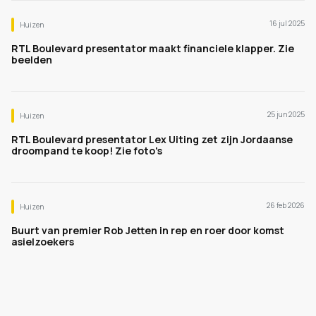
16 jul 2025
Huizen
RTL Boulevard presentator maakt financiele klapper. Zie
beelden
25 jun 2025
Huizen
RTL Boulevard presentator Lex Uiting zet zijn Jordaanse
droompand te koop! Zie foto's
26 feb 2026
Huizen
Buurt van premier Rob Jetten in rep en roer door komst
asielzoekers