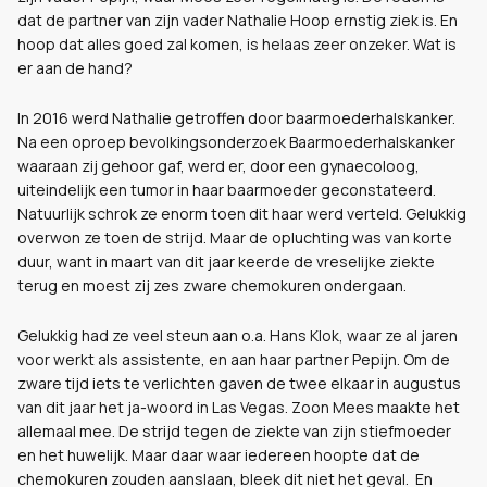
dat de partner van zijn vader Nathalie Hoop ernstig ziek is. En
hoop dat alles goed zal komen, is helaas zeer onzeker. Wat is
er aan de hand?
In 2016 werd Nathalie getroffen door baarmoederhalskanker.
Na een oproep bevolkingsonderzoek Baarmoederhalskanker
waaraan zij gehoor gaf, werd er, door een gynaecoloog,
uiteindelijk een tumor in haar baarmoeder geconstateerd.
Natuurlijk schrok ze enorm toen dit haar werd verteld. Gelukkig
overwon ze toen de strijd. Maar de opluchting was van korte
duur, want in maart van dit jaar keerde de vreselijke ziekte
terug en moest zij zes zware chemokuren ondergaan.
Gelukkig had ze veel steun aan o.a. Hans Klok, waar ze al jaren
voor werkt als assistente, en aan haar partner Pepijn. Om de
zware tijd iets te verlichten gaven de twee elkaar in augustus
van dit jaar het ja-woord in Las Vegas. Zoon Mees maakte het
allemaal mee. De strijd tegen de ziekte van zijn stiefmoeder
en het huwelijk. Maar daar waar iedereen hoopte dat de
chemokuren zouden aanslaan, bleek dit niet het geval. En