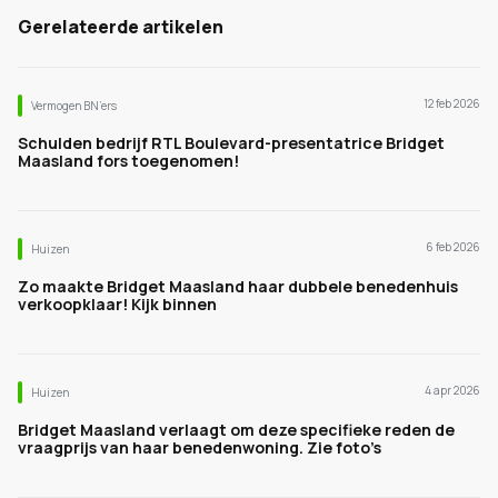
Gerelateerde artikelen
12 feb 2026
Vermogen BN’ers
Schulden bedrijf RTL Boulevard-presentatrice Bridget
Maasland fors toegenomen!
6 feb 2026
Huizen
Zo maakte Bridget Maasland haar dubbele benedenhuis
verkoopklaar! Kijk binnen
4 apr 2026
Huizen
Bridget Maasland verlaagt om deze specifieke reden de
vraagprijs van haar benedenwoning. Zie foto’s