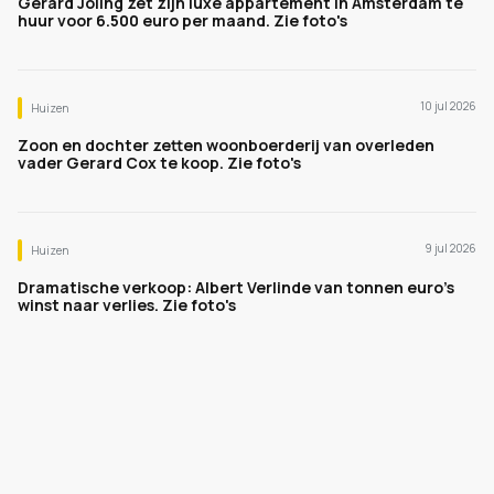
Gerard Joling zet zijn luxe appartement in Amsterdam te
huur voor 6.500 euro per maand. Zie foto's
10 jul 2026
Huizen
Zoon en dochter zetten woonboerderij van overleden
vader Gerard Cox te koop. Zie foto's
9 jul 2026
Huizen
Dramatische verkoop: Albert Verlinde van tonnen euro's
winst naar verlies. Zie foto's