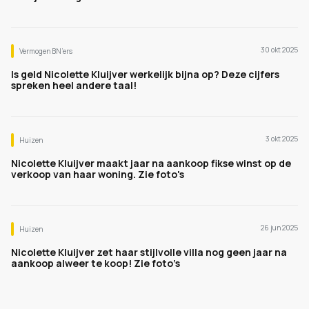
30 okt 2025
Vermogen BN’ers
Is geld Nicolette Kluijver werkelijk bijna op? Deze cijfers
spreken heel andere taal!
3 okt 2025
Huizen
Nicolette Kluijver maakt jaar na aankoop fikse winst op de
verkoop van haar woning. Zie foto's
26 jun 2025
Huizen
Nicolette Kluijver zet haar stijlvolle villa nog geen jaar na
aankoop alweer te koop! Zie foto’s