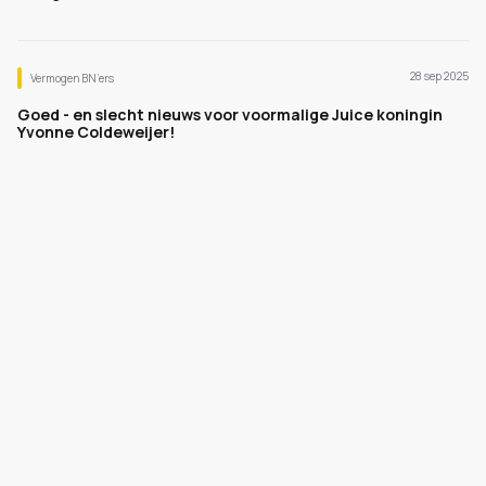
28 sep 2025
Vermogen BN’ers
Goed - en slecht nieuws voor voormalige Juice koningin
Yvonne Coldeweijer!