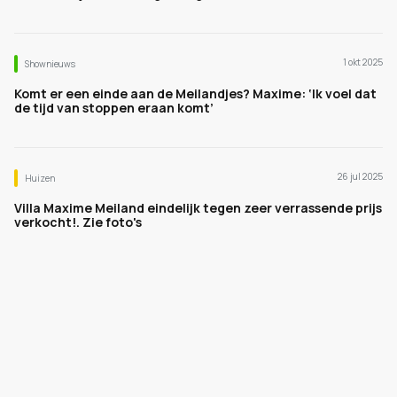
1 okt 2025
Shownieuws
Komt er een einde aan de Meilandjes? Maxime: ‘Ik voel dat
de tijd van stoppen eraan komt’
26 jul 2025
Huizen
Villa Maxime Meiland eindelijk tegen zeer verrassende prijs
verkocht!. Zie foto's