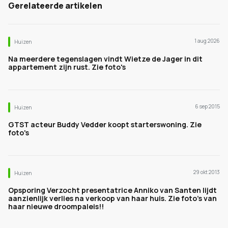
Gerelateerde artikelen
1 aug 2026
Huizen
Na meerdere tegenslagen vindt Wietze de Jager in dit
appartement zijn rust. Zie foto's
6 sep 2015
Huizen
GTST acteur Buddy Vedder koopt starterswoning. Zie
foto's
29 okt 2013
Huizen
Opsporing Verzocht presentatrice Anniko van Santen lijdt
aanzienlijk verlies na verkoop van haar huis. Zie foto's van
haar nieuwe droompaleis!!