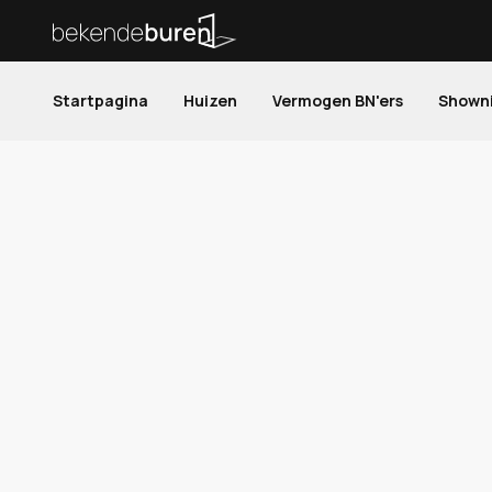
Startpagina
Huizen
Vermogen BN'ers
Shown