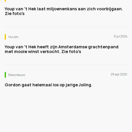
Youp van 't Hek laat miljoenenkans aan zich voorbijgaan.
Zie foto's
8 jul 2024
Huizen
Youp van 't Hek heeft zijn Amsterdamse grachtenpand
met mooie winst verkocht. Zie foto's
29 apr 2020
Shownieuws
Gordon gaat helemaal los op jarige Joling.