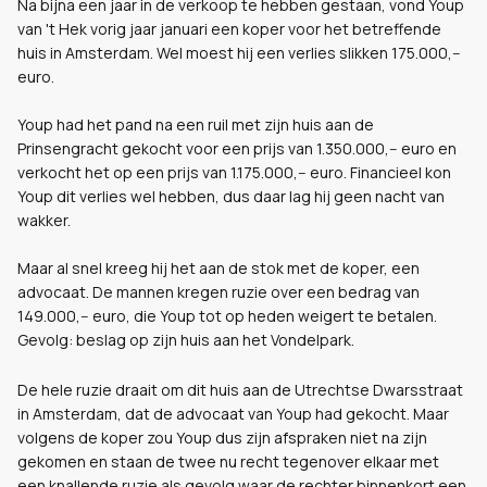
Na bijna een jaar in de verkoop te hebben gestaan, vond Youp
van 't Hek vorig jaar januari een koper voor het betreffende
huis in Amsterdam. Wel moest hij een verlies slikken 175.000,--
euro.
Youp had het pand na een ruil met zijn huis aan de
Prinsengracht gekocht voor een prijs van 1.350.000,-- euro en
verkocht het op een prijs van 1.175.000,-- euro. Financieel kon
Youp dit verlies wel hebben, dus daar lag hij geen nacht van
wakker.
Maar al snel kreeg hij het aan de stok met de koper, een
advocaat. De mannen kregen ruzie over een bedrag van
149.000,-- euro, die Youp tot op heden weigert te betalen.
Gevolg: beslag op zijn huis aan het Vondelpark.
De hele ruzie draait om dit huis aan de Utrechtse Dwarsstraat
in Amsterdam, dat de advocaat van Youp had gekocht. Maar
volgens de koper zou Youp dus zijn afspraken niet na zijn
gekomen en staan de twee nu recht tegenover elkaar met
een knallende ruzie als gevolg waar de rechter binnenkort een