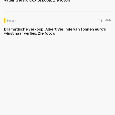
vader Gerard Cox te koop. Zie foto's
9 jul 2026
Huizen
Dramatische verkoop: Albert Verlinde van tonnen euro's
winst naar verlies. Zie foto's